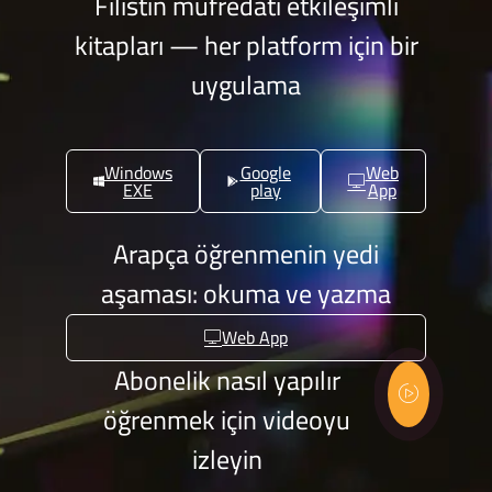
Filistin müfredatı etkileşimli
kitapları — her platform için bir
uygulama
Windows
Google
Web
EXE
play
App
Arapça öğrenmenin yedi
aşaması: okuma ve yazma
Web App
Abonelik nasıl yapılır
öğrenmek için videoyu
izleyin