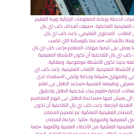
 الحديثة وزيادة المعلومات الإثرائية وربط التعليم
اف التعليمية التفاعلية: •صيغت أهداف كتب اي بال
 الطلاب . المحتوى التعليمي: راعت كتب اي بال
رتبطا بالأهداف.•مدعما بالوسائط التي تناسب
 يعمل على تنمية مهارات المتعلم.•راعت كتب اي بال
كتب اي بال التفاعلية أن تكون الأنشطة التعليمية
تلفة بحيث تكون الأنشطة موضوعية، ومقالية،
ر الأنشطة التعليمية. الألعاب التعليمية: راعت كتب اي
داني والمهاري.•شيقة وجذابة وتنمي الاستعداد لدى
المعرفي وطبيعته النفسية.•تساعد الطفل عى تعلم
انفعالات الضارة.•تقوم ببناء شخصية الطفل وتحقيق
بيئة الي يعيش فيها.•مساعدة الطفل عى فهم المفاهيم
لتغذية الراجعة: راعت كتب اي بال التفاعلية أن تكون
المصادر التعليمية التعلمّية: تم تصميم المصادر
ي المعرفية والمهارية .•ثانيا : مراعاة المصادر
ليمية التعلّمية من الأخطاء العلمية واللّغوية .•رابعا
ى العمري للطالب ومدة عرضه ومزامنة التعليق الصوتي