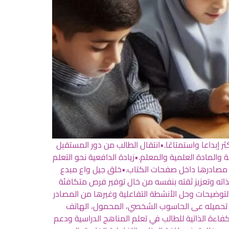
 إبداعا واستمتاعًا.•انتقال الطالب من دور المستقبل
والمادة العلمية والمعلم.•زيادة الدافعية نحو التعلم
فر مصادرها داخل صفحات الكتاب.•خلق جيل واع مبدع
لذاته وتعزيز ثقته بنفسه من خال توفير فرص متكافئة
والتوضيحات وحل الأنشطة التفاعلية وغيرها من المصادر
ال تحميله عى الحاسوب الشخصي، المحمول، الهاتف
عزيز الكفاءة الذاتية للطالب في تعلم المناهج الدراسية ودعم