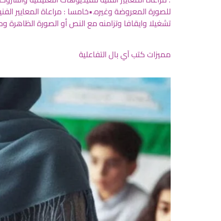
للصورة المعروضة وغيره.•خامسا : مراعاة المعايير الف
تشغيلا وايقافا وتزامنه مع النص أو الصورة الظاهرة وم
مميزات كتب آي بال التفاعلية