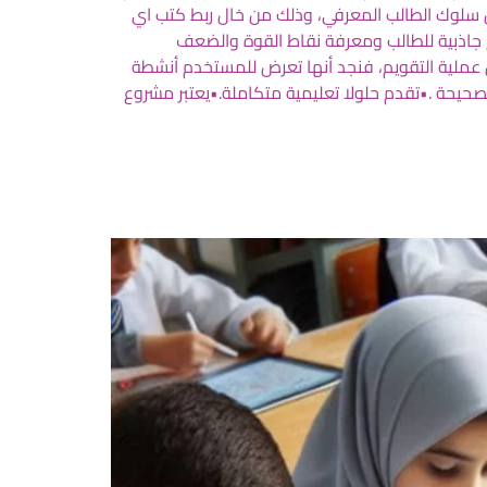
ل سلوك الطالب المعرفي، وذلك من خال ربط كتب اي
يع جاذبية للطالب ومعرفة نقاط القوة والضعف
من عملية التقويم، فنجد أنها تعرض للمستخدم أنشطة
الصحيحة .•تقدم حلولا تعليمية متكاملة.•يعتبر مشروع