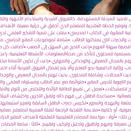
اميذ المرحلة المستهدفة، كالفروق الفردية واستخدام الأجهزة والتقنيات
ئية. وتوفير الخطة العلاجية للمتعلم الذي أخفق في جزئية معينة. الأهد
مية المقررة في الكتاب ا لمدرسي•عملت على تنمية التفكير العلمي لدى
ت والخبرات التي يمتكلها الطالب .•شاملا لموضوعات المقرر الدراسي، م
 قصيرة سهلة الفهم.•راعت التدرج من السهل إلى الصعب.•أضافت كل ما
المستمرة للمحتوى للتأكد من صحةالمعلومات. الأنشطة التعليمية: راعت 
تم بالمجال المعرفي والوجداني والمهاري.•راعت أن تكون الأنماط مخ
 وإثارة الدافعية نحو التعلم وألا يتم إهمال الفروق الفردية أثناء اختبا
من حيث المجالات، وشاملة للمحتوى، بحيث تهتم بالمجال المعرفي والوج
 التربوية للدرس المقرر.•متوائمة مع عمر الطالب ومستواه العلمي و
ةح لالمشكلات.•تعمل عى تفريغ الطاقة الزائدة والتخلص من التوتر وال
الانفعالية .•مساعدة الطفل عى فهم ذاته وتقبل الآخرين واكتشاف ال
لمتعة والبهجة والسرور.•تكريس خبرات الطفل السابقة وتعزيز استيعابها. ا
تية، أو كتابية.•ملاءمة التغذية الراجعة للفئة العمرية للمتعلم. معايير 
ن ذلك: •أولا : مواءمة المصادر التعليمية التعلميّة لأهداف المقرر الدراس
من معرفة وفهم وتطبيق وتحليل وتركيب وتقييم .•ثالثا : سامة المصادر التع
روحات التوضيحية من وضوح الفيديو وسهولة التحكم به ومراعاته للمستو