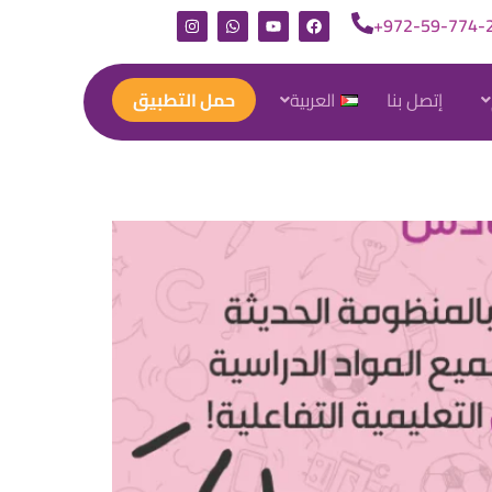
972-59-774-2
إتصل بنا
العربية
حمل التطبيق