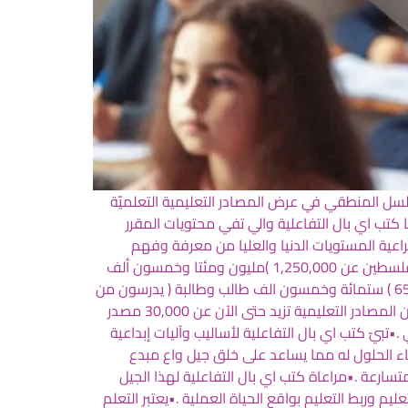
سل المنطقي في عرض المصادر التعليمية التعلميّة
در التعليمية الي احتوتها كتب اي بال التفاعلية والي تفي محتويات المقرر
ية المستويات الدنيا والعليا من معرفة وفهم
وتطبيق وتحليل وتركيب وتقويم وتقييم .•تفرد الفكرة واتساع الجمهور اذ يزيد عدد المستفيدين من كتب اي بال التفاعلية في فلسطين عن 1,250,000 )مليون ومئتا وخمسون ألف
طالب وطالبة( حسب احصائيات وزارة التربية والتعليم ، وللعلم فقط فإن ما تم إنجازه من المرحلة الأولى يخدم ما يزيد عن 650,000 ) ستمائة وخمسون الف طالب وطالبة ( يدرسون من
الصف الأول وحى الصف السادس الأساسي في كافة محافظات الوطن .•وفرت كتب اي بال للمعلم والطالب مكتبة ضخمة من المصادر التعليمية تزيد حتى الآن عن 30,000 مصدر
 الدراسي .•تبيّ كتب اي بال التفاعلية لأساليب وآليات إبداعية
اء الحلول له مما يساعد على خلق جيل واع مبدع
سارعة .•مراعاة كتب اي بال التفاعلية لهذا الجيل
يم وربط التعليم بواقع الحياة العملية .•يعتبر التعلم