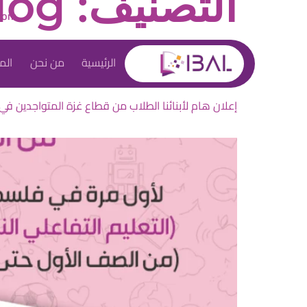
التصنيف:
log
com
Your blog category
الرئيسية
من نحن
الم
إعلان هام لأبنائنا الطلاب من قطاع غزة المتواجدين في