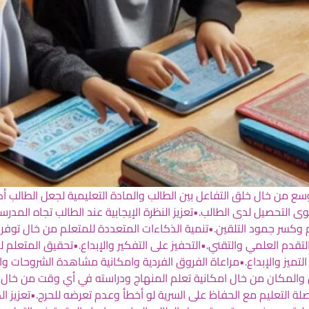
ع من خال خلق التفاعل بين الطالب والمادة التعليمية لجعل الطالب أكثر
لتحصيل لدى الطالب.•تعزيز النظرة الإيجابية عند الطالب تجاه المدرسة 
علم وكسر جمود التلقين.•تنمية الذكاءات المتعددة للمتعلم من خال تو
لتقدم العلمي والتقني.•التحفيز على التفكير والإبداع.•تحقيق المتعلم 
 التميز والإبداع.•مراعاة الفروق الفردية وامكانية مشاهدة الشروحات 
مان والمكان من خال امكانية تعلم المنهاج ودراسته في أي وقت من خ
 المتعلم عى مواصلة التعليم مع الحفاظ على السرية لو أخطأ وعدم تعرضه للحرج.•ت