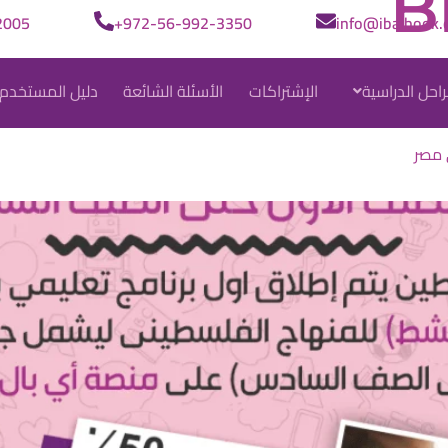
B
005+
972-56-992-3350+
info@ibalbook.
راحل الدراسية
الإشتراكات
الأسئلة الشائعة
دليل المستخدم
 مصر