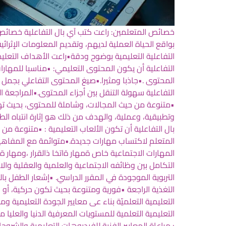
خصائص المتعلمين: راعت كتب آي بال التفاعلية خصائص تل
بواقع الحياة العملية لديهم، وتقديم المعلومات الإثرا
التفاعلية التعليمية بوضوح ودقة•راعت الأهداف التعلي
التفاعلية أن يكون المحتوى التعليمي: •مناسبا للمهارا
المحتوى .•جاذبا ومثيرا.•صيغ المحتوى التفاعلي بجمل
التفاعلية سهولة التنقل بين أجزاء المحتوى.•المراجعة 
•متنوعة من حيث المجالات، وشاملة للمحتوى، بحيث ته
وتطبيقية، وعملية، والهدف من ذلك هو إثارة انتباه الطاب،
بال التفاعلية أن تكون الألعاب التعليمية : •متنوعة 
المتعلم لاكتساب مهارات جديدة.•متوائمة مع المفاهيم
المهارات الاجتماعية خاص ةمهار ةاتخا ذالقرار ،ومهار 
التكامل بين وظائفه الاجتماعية والعلمية والعقلية و
التربوية الموجودة في المقرر الدراسي. •إشعار الطفل با
التغذية الراجعة •فورية ومتنوعة بحيث تكون حركية، أو صو
التعليمية التعلميّة بناء عى معايير الجودة التعليمية وم
التعليمية التعلمية للمستويات المعرفية الدنيا والعليا 
: مراعاة المعايير الفنية للفيديوهات التعليمية والش