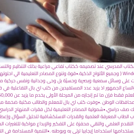
كتاب المدرسي عند تصميمه ككتاب تفاعي مراعية بذلك التنظيم والتسل
.•تعمل على جميع أنظمة التشغيل ), Windows Android, IOS ( وجميع الألواح الذكية.•قوة وتنوع المصا
 على وسائل سمعية وبصرية وحسيّة بل وحى وجدانية ونفس حركية مراع
ركة بمعدل 5000 مصدر تعليمي لك صف دراسي.•شمولية المصادر التعليمية لكل فقرات المنهاج
ساب الطاب المعرفة العلمية والقدرات الاستكشافية لتحليل السؤال وإعط
تقدم العلمي والتقي محفزة على التفكير والإبداع مواكبة للتغيرات المت
تخدامها استخداما إيجابيا ترتي به وبوطنه .•التنمية المستدامة في التعل