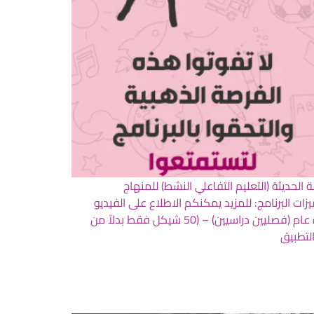
حديثة (التعليم التفاعلي النشط) للمنهاج
ات البرنامج: للمزيد يمكنكم الاطلاع على الفيديو
الذي يشرح الكتب التفاعلية بسبب الظروف الصعبة التي يمر بها أبنائنا في قطاع غزة نقدم خصم 50٪ للاشتراك في البرنامج لمدة عام (فصليين دراسيين) – (50 شيكل فقط بدلاً من