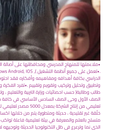
•ملاءمتها للمنهاج المدرسي ومحافظتها على أصالة ال
الدراسي بكافة أهدافه ومفاهيمه وأفكاره فقد احتوت
تعليمي من إنتاج الش
خلّقة غير تقليدية ، حديثة ومتطورة يتم من خلالها اك
متسلح بالعلم والمعرفة في بيئة تعليمية فاعلة تواكب ال
الذي نما وترعرع في ظل التكنولوجيا الحديثة وتوجيهه لاس