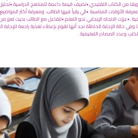
يقا من الكتاب التقليدي.•تضيف قيمة داعمة للمناهج الدراسية.•تحلي
 معرفة الأوقات المناسبة •الي يقرأ فيها الطالب، ومعرفة أكثر المواض
ة .•عززت الاتجاه الإيجابي نحو التعلم.•تتفاعل مع الطالب بحيث تعزز 
وفي حالة الإجابة الخاطئة نجد أنها تقوم بإعطاء تغذية راجعة للإجابة 
تب وعدد المصادر التعليمية .