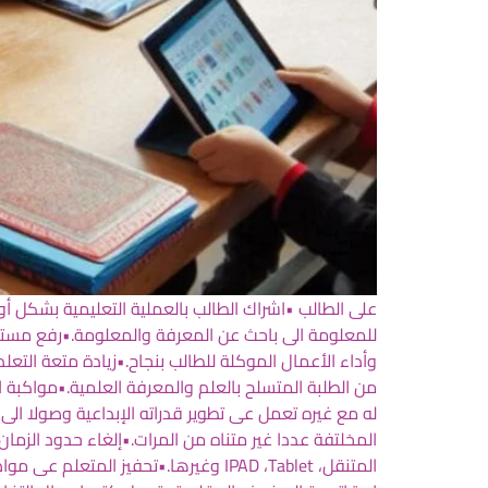
على الطالب •اشراك الطالب بالعملية التعليمية بشكل أوس
للمعلومة الى باحث عن المعرفة والمعلومة.•رفع مستوى ا
وأداء الأعمال الموكلة للطالب بنجاح.•زيادة متعة الت
من الطلبة المتسلح بالعلم والمعرفة العلمية.•مواكبة ا
له مع غيره تعمل عى تطوير قدراته الإبداعية وصولا الى
المخلتفة عددا غير متناه من المرات.•إلغاء حدود الز
المتنقل، IPAD ،Tablet وغيرها.•تحفيز